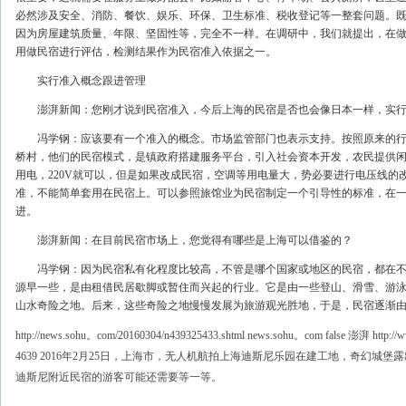
必然涉及安全、消防、餐饮、娱乐、环保、卫生标准、税收登记等一整套问题。
因为房屋建筑质量、年限、坚固性等，完全不一样。在调研中，我们就提出，在
用做民宿进行评估，检测结果作为民宿准入依据之一。
实行准入概念跟进管理
澎湃新闻：您刚才说到民宿准入，今后上海的民宿是否也会像日本一样，实行
冯学钢：应该要有一个准入的概念。市场监管部门也表示支持。按照原来的行
桥村，他们的民宿模式，是镇政府搭建服务平台，引入社会资本开发，农民提供
用电，220V就可以，但是如果改成民宿，空调等用电量大，势必要进行电压线
准，不能简单套用在民宿上。可以参照旅馆业为民宿制定一个引导性的标准，在
进。
澎湃新闻：在目前民宿市场上，您觉得有哪些是上海可以借鉴的？
冯学钢：因为民宿私有化程度比较高，不管是哪个国家或地区的民宿，都在不
源早一些，是由租借民居歇脚或暂住而兴起的行业。它是由一些登山、滑雪、游
山水奇险之地。后来，这些奇险之地慢慢发展为旅游观光胜地，于是，民宿逐渐
http://news.sohu。com/20160304/n439325433.shtml news.sohu。com false 澎湃 http://
4639 2016年2月25日，上海市，无人机航拍上海迪斯尼乐园在建工地，奇幻
迪斯尼附近民宿的游客可能还需要等一等。