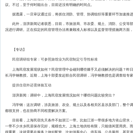
议。不过，至于何时能出台，目前还没有明确的时间点。
据透露，一旦审议通过后，将抓住消防、管理、协调组织等重要环节加速推进
此外，澎湃新闻记者获悉，目前，市旅游局、市农委、规土、消防、公安等部
况进行调研。正在拟定的民宿管理办法将兼顾准入标准以及监督管理措施两方面
【专访】
民宿调研组专家：可参照旅馆业为民宿制定引导性标准
上海民宿发展现状如何？民宿管理中会碰到哪些棘手又必须解决的问题？昨日
长冯学钢教授。近期，上海十部委发起联合民宿调研，冯学钢教授也是调查组专
提供住宿外还需体验互动
澎湃新闻：调研中，上海民宿发展情况如何？哪些问题比较突出？
冯学钢：这次调研，涉及旅游、农业、规土以及各相关区县涉及部门，整个调
都很支持，也在协商不同程度解决方案。
目前看，上海民宿先天条件不如浙江一带。比如江浙一带很多地方依山背水，
一带不少水乡民居保存完好，规模也大。上海土地供给有限，只能借闲置用房。
很重要，这就需要在服务上做好配套。比如游客中心、停车场、公共厕所，甚至