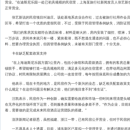
营业。”在迪斯尼乐园一处已初具规模的民宿里，上海某旅行社新闻发言人张艺新
正常营业。
张艺新说的民宿项目叫迪庄。该处基地系农业合作社，过去被旅行社用作会员
区等，希望打造一个优质的度假民宿，不过，受限于民宿管理条例缺失，消防证
“我们的客房其实都符合酒店标准，材料是耐火的，房内安装了烟控、喷淋，室
一万步说，房间本来就只有一楼，紧挨着湖，既不愁逃生通道的问题，也不必担心
料，想要办理营业执照，但因管理条例缺失，未被有关部门受理，十分无奈。
卡在缺乏配套政策支持
“在上海迪斯尼乐园方圆5公里内，包括小旅馆和高星级酒店，拥有的客房总量也仅
镇联手，希望能够打造一批高规格民宿，满足多元化的住宿需求，也带动周边闲置
订协议，村民将限制房屋腾出，公司统一改造管理，每年按照保底和分成叠加的
他表示，现在卡壳的地方，是民宿作为一个新兴的业态，缺乏相关配套政策支
什么规定？在这些问题没有解决之前，他们的项目拿不到“准生证”。
汪凯表示，民宿作为一种创新，确实需要给政府和市场一些时间来理清楚头绪
在无序化的市场环境下运营，否则服务质量和体验会参差不齐。“作为企业，目前
着，需要做的是完成未来民宿酒店运营团队的搭建。”
澎湃新闻记者获悉，虽然福建、浙江一带，已有民宿公开营业，但对于民宿的
一不愿具名人士透露，目前，浦东新区已草拟一个管理意见， 并通过两轮咨询