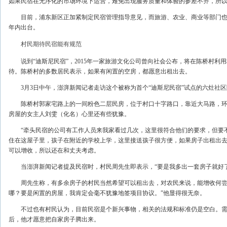
如果民宿在无序化的市场环境下运营，难免出现服务质量和体验的参差不齐，所
目前，浦东新区正加紧制定民宿管理指导意见，而旅游、农业、商业等部门也
年内出台。
村民期待民宿能有规范
说到“迪斯尼民宿”，2015年一家旅游文化公司曾向社会公布，将在陈桥村利
待。陈桥村的多数居民表示，如果有闲置的空房，都愿意出租出去。
3月3日中午，澎湃新闻记者走访这个被称为首个“迪斯尼民宿”试点的六灶社区
陈桥村郭家宅路上的一间粉色二层民房，位于村口十字路口，靠近大马路，环境
房屋的女主人刘雯（化名）心里还有些犹豫。
“牵头民宿的公司有工作人员来我家看过几次，这里很符合他们的要求，但要不
住在这屋子里，孩子在附近的学校上学，这里接送孩子很方便，如果房子出租出
可以增收，所以还在和丈夫考虑。
当澎湃新闻记者提及民宿时，村民周先生即表示，“要是我多出一套房子就好了
周先生称，有多余房子的村民当然希望可以租出去，对农民来说，能增收何尝不
哪？要是闲置的房屋，我肯定会毫不犹豫地签项目协议。”他显得很无奈。
不过也有村民认为，目前民宿是个新兴事物，相关的法规和标准仍是空白。需
后，他才愿意把自家房子腾出来。