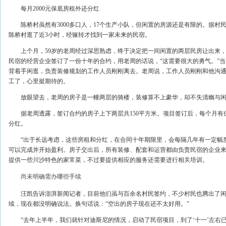
每月2000元保底房租外还分红
陈桥村虽然有3000多口人，17个生产小队，但闲置的房源还是有限的。据村
陈桥村逛了近3小时，经辗转才找到一家未来的民宿。
上个月，59岁的老周经过深思熟虑，终于决定把一间闲置的两层民房让出来，
民宿的经营企业签订了一份十年的合约，用老周的话说，“这需要很大的勇气。”
背着手闲逛，负责装修规划的工作人员刚刚离去。老周说，工作人员刚刚和他沟
工了，心里挺期待的。
放眼望去，老周的房子是一幢两层的骑楼，装修算不上豪华，却不失清幽与闲
据老周透露，签订合约的房子上下两层共150平方米。项目签订后，每个月有保底
分红。
“出于长远考虑，这些房租和分红，在合同十年期限里，会每隔几年有一定幅度的
可以完成并开始盈利。房子交出后，所有装修、配套和运营都由负责民宿的企业
提供一些川沙特色的家常菜，不过要提供相应的服务还需要进行相关培训。
尚未明确需办哪些手续
汪凯告诉澎湃新闻记者，目前他们虽与百余名村民签约，不少村民也腾出了闲
续，现在都没明确说法。换句话说：“空出的房子现在还不太好用。”
“去年上半年，我们就针对迪斯尼的情况，启动了民宿项目，到了‘十一’左右已