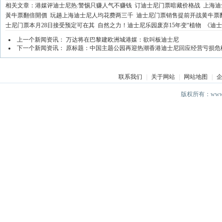
相关文章：
港媒评迪士尼热:警惕只赚人气不赚钱
订迪士尼门票暗藏价格战
上海迪
黃牛票翻倍開價
玩趟上海迪士尼人均花费两三千
迪士尼门票销售提前开战黄牛票
士尼门票本月28日接受预定可在其
自然之力！迪士尼乐园废弃15年变“植物
《迪士
上一个新闻资讯：
万达将在巴黎建欧洲城港媒：欲叫板迪士尼
下一个新闻资讯：
原标题：中国主题公园再迎热潮香港迪士尼回应经营亏损危
联系我们
|
关于网站
|
网站地图
|
版权所有：www.ds