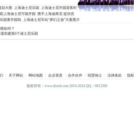
规划大图
上海迪士尼乐园
上海迪士尼开园迎客时
5年底上海迪士尼可能开园
携手上海迪斯尼 提供优
乐园要开园啦
上海迪士尼车站“梦幻之旅”方案图片
规模如何？
浦东建第6个迪士尼乐园
们
|
关于网站
|
网站地图
|
企业资质
|
合作伙伴
|
招贤纳士
|
法律条款
|
隐
版权所有：www.dsnsh.com 2014-2024 QQ：6012360