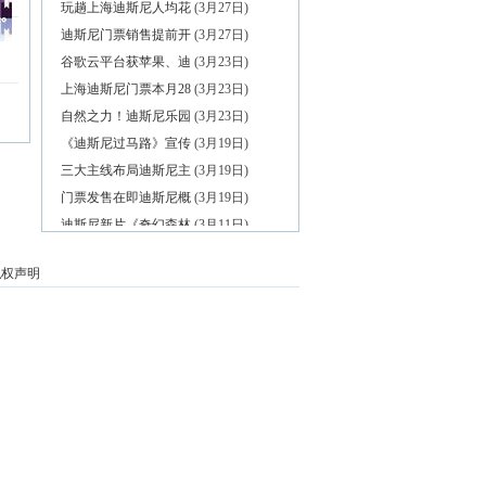
玩趟上海迪斯尼人均花
(3月27日)
迪斯尼门票销售提前开
(3月27日)
谷歌云平台获苹果、迪
(3月23日)
上海迪斯尼门票本月28
(3月23日)
自然之力！迪斯尼乐园
(3月23日)
《迪斯尼过马路》宣传
(3月19日)
三大主线布局迪斯尼主
(3月19日)
门票发售在即迪斯尼概
(3月19日)
迪斯尼新片《奇幻森林
(3月11日)
迪斯尼动画《疯狂动物
(3月4日)
私权声明
原标题：中国主题公园
(3月4日)
上海迪斯尼周边民宿还
(3月4日)
万达将在巴黎建欧洲城
(3月1日)
快报独家航拍上海迪士
(3月1日)
张江镇昨起开拆1.1万平
(3月1日)
万达文旅项目欧洲扩张
(2月29日)
昆汀：迪斯尼太坑爹，
(2月28日)
上海迪斯尼即将开园，
(2月28日)