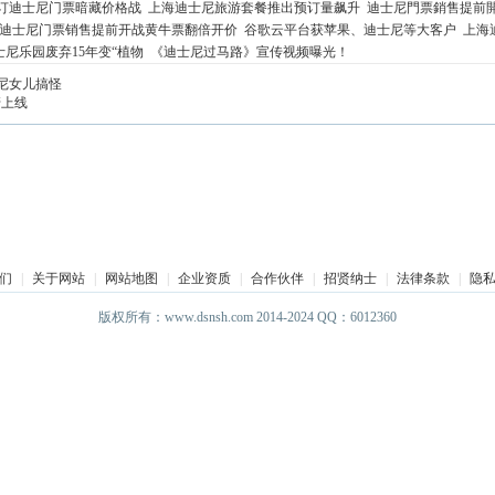
订迪士尼门票暗藏价格战
上海迪士尼旅游套餐推出预订量飙升
迪士尼門票銷售提前
迪士尼门票销售提前开战黄牛票翻倍开价
谷歌云平台获苹果、迪士尼等大客户
上海
尼乐园废弃15年变“植物
《迪士尼过马路》宣传视频曝光！
尼女儿搞怪
管上线
们
|
关于网站
|
网站地图
|
企业资质
|
合作伙伴
|
招贤纳士
|
法律条款
|
隐
版权所有：www.dsnsh.com 2014-2024 QQ：6012360