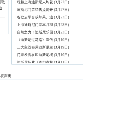
開戰
玩趟上海迪斯尼人均花
(3月27日)
迪
迪斯尼门票销售提前开
(3月27日)
谷歌云平台获苹果、迪
(3月23日)
上海迪斯尼门票本月28
(3月23日)
自然之力！迪斯尼乐园
(3月23日)
《迪斯尼过马路》宣传
(3月19日)
三大主线布局迪斯尼主
(3月19日)
门票发售在即迪斯尼概
(3月19日)
迪斯尼新片《奇幻森林
(3月11日)
迪斯尼动画《疯狂动物
(3月4日)
私权声明
原标题：中国主题公园
(3月4日)
上海迪斯尼周边民宿还
(3月4日)
万达将在巴黎建欧洲城
(3月1日)
快报独家航拍上海迪士
(3月1日)
张江镇昨起开拆1.1万平
(3月1日)
万达文旅项目欧洲扩张
(2月29日)
昆汀：迪斯尼太坑爹，
(2月28日)
上海迪斯尼即将开园，
(2月28日)