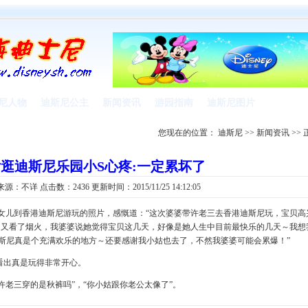
尼人物
迪斯尼公主
新闻资讯
游园指南
迪斯尼图片
您现在的位置：
迪斯尼
>>
新闻资讯
>> 
逛迪斯尼乐园小S心疼:一定累坏了
来源：
不详
点击数：2436 更新时间：2015/11/25 14:12:05
女儿到香港迪斯尼游玩的照片，感慨道：“这次婆婆带许老三去香港迪斯尼玩，宝贝高
材，又看了烟火，我婆婆说她觉得宝贝这几天，好像是她人生中目前最快乐的几天～我想
斯尼真是个充满欢乐的地方～还要感谢我小姑也去了，不然我婆婆可能会累爆！”
出真是玩得非常开心。
老三穿的是秋裤吗”，“你小姑跟你老公太像了”。