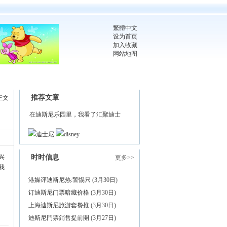
繁體中文
设为首页
加入收藏
网站地图
推荐文章
正文
在迪斯尼乐园里，我看了汇聚迪士
迪士尼
disney
兴
时时信息
更多>>
我
港媒评迪斯尼热:警惕只
(3月30日)
订迪斯尼门票暗藏价格
(3月30日)
上海迪斯尼旅游套餐推
(3月30日)
迪斯尼門票銷售提前開
(3月27日)