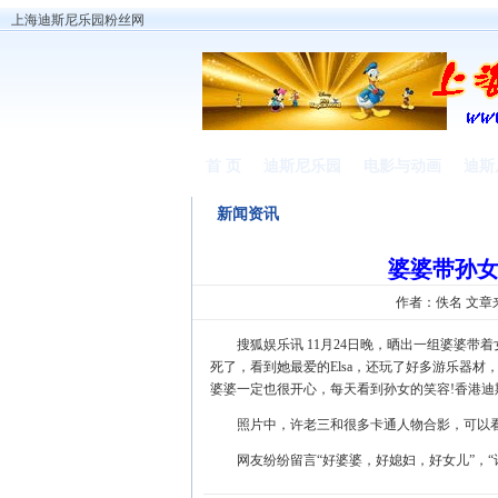
上海迪斯尼乐园粉丝网
首 页
迪斯尼乐园
电影与动画
迪斯
新闻资讯
婆婆带孙女
作者：佚名 文章
搜狐娱乐讯 11月24日晚，晒出一组婆婆带着
死了，看到她最爱的Elsa，还玩了好多游乐器
婆婆一定也很开心，每天看到孙女的笑容!香港迪
照片中，许老三和很多卡通人物合影，可以看
网友纷纷留言“好婆婆，好媳妇，好女儿”，“许