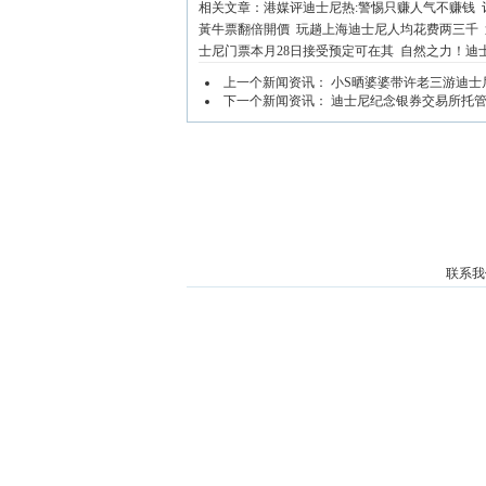
相关文章：
港媒评迪士尼热:警惕只赚人气不赚钱
黃牛票翻倍開價
玩趟上海迪士尼人均花费两三千
士尼门票本月28日接受预定可在其
自然之力！迪士
上一个新闻资讯：
小S晒婆婆带许老三游迪士
下一个新闻资讯：
迪士尼纪念银券交易所托
联系我