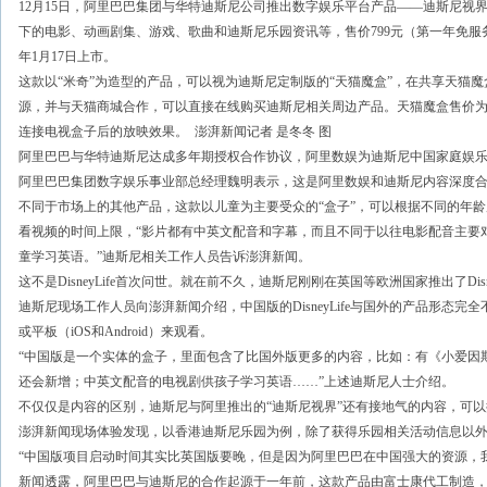
12月15日，阿里巴巴集团与华特迪斯尼公司推出数字娱乐平台产品——迪斯尼视界（D
下的电影、动画剧集、游戏、歌曲和迪斯尼乐园资讯等，售价799元（第一年免服务
年1月17日上市。
这款以“米奇”为造型的产品，可以视为迪斯尼定制版的“天猫魔盒”，在共享天猫
源，并与天猫商城合作，可以直接在线购买迪斯尼相关周边产品。天猫魔盒售价为1
连接电视盒子后的放映效果。 澎湃新闻记者 是冬冬 图
阿里巴巴与华特迪斯尼达成多年期授权合作协议，阿里数娱为迪斯尼中国家庭娱
阿里巴巴集团数字娱乐事业部总经理魏明表示，这是阿里数娱和迪斯尼内容深度
不同于市场上的其他产品，这款以儿童为主要受众的“盒子”，可以根据不同的年
看视频的时间上限，“影片都有中英文配音和字幕，而且不同于以往电影配音主要
童学习英语。”迪斯尼相关工作人员告诉澎湃新闻。
这不是DisneyLife首次问世。就在前不久，迪斯尼刚刚在英国等欧洲国家推出了Disne
迪斯尼现场工作人员向澎湃新闻介绍，中国版的DisneyLife与国外的产品形态完全不
或平板（iOS和Android）来观看。
“中国版是一个实体的盒子，里面包含了比国外版更多的内容，比如：有《小爱因斯
还会新增；中英文配音的电视剧供孩子学习英语……”上述迪斯尼人士介绍。
不仅仅是内容的区别，迪斯尼与阿里推出的“迪斯尼视界”还有接地气的内容，可
澎湃新闻现场体验发现，以香港迪斯尼乐园为例，除了获得乐园相关活动信息以
“中国版项目启动时间其实比英国版要晚，但是因为阿里巴巴在中国强大的资源，
新闻透露，阿里巴巴与迪斯尼的合作起源于一年前，这款产品由富士康代工制造，