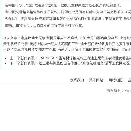
在中国市场，“迪斯尼视界”成为第一款以儿童和家庭为核心受众的电视盒子。
当中国父母越来越舍得给孩子花钱，阿里巴巴是否有可能在竞争日益激烈的互联
今年8月，天猫魔盒按照国家新闻出版广电总局的相关政策要求，下架屏蔽了违规
影响。相较而言，天猫魔盒的内容丰富性打了折扣。
相关文章：
港媒评迪士尼热:警惕只赚人气不赚钱
订迪士尼门票暗藏价格战
上海迪
黃牛票翻倍開價
玩趟上海迪士尼人均花费两三千
迪士尼门票销售提前开战黄牛票
士尼门票本月28日接受预定可在其
自然之力！迪士尼乐园废弃15年变“植物
《迪士
上一个新闻资讯：
TSUMTSUM圣诞树惊艳亮相上海迪士尼商店浓浓爱意暖圣
下一个新闻资讯：
迪士尼与阿里巴巴合作推出“米老鼠机顶盒”进军互联网电视(
联系我们
|
关于网站
|
网站地图
|
版权所有：www.ds