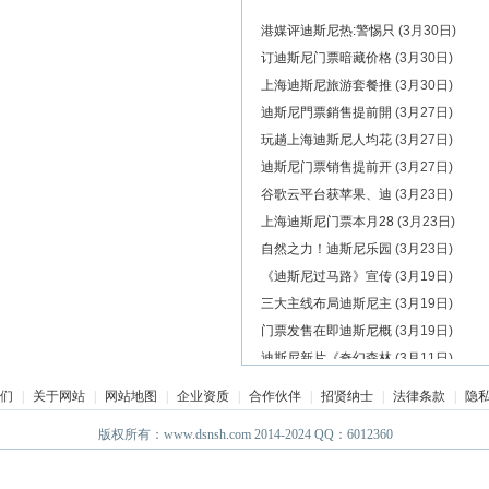
港媒评迪斯尼热:警惕只
(3月30日)
更多>>
订迪斯尼门票暗藏价格
(3月30日)
上海迪斯尼旅游套餐推
(3月30日)
迪斯尼門票銷售提前開
(3月27日)
玩趟上海迪斯尼人均花
(3月27日)
迪斯尼门票销售提前开
(3月27日)
谷歌云平台获苹果、迪
(3月23日)
上海迪斯尼门票本月28
(3月23日)
自然之力！迪斯尼乐园
(3月23日)
《迪斯尼过马路》宣传
(3月19日)
三大主线布局迪斯尼主
(3月19日)
门票发售在即迪斯尼概
(3月19日)
迪斯尼新片《奇幻森林
(3月11日)
迪斯尼动画《疯狂动物
(3月4日)
们
|
关于网站
|
网站地图
|
企业资质
|
合作伙伴
|
招贤纳士
|
法律条款
|
隐
原标题：中国主题公园
(3月4日)
版权所有：www.dsnsh.com 2014-2024 QQ：6012360
上海迪斯尼周边民宿还
(3月4日)
万达将在巴黎建欧洲城
(3月1日)