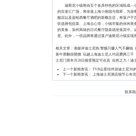
迪斯尼小镇将由五个各具特色的区域组成—小
的百老汇广场，将坐落上海小南国与翡翠，为游客呈献原汁
舰店以及蓝蛙西餐厅酒吧的新概念店，将落户于
饮选择包括菜、上海点心等；小镇市集的休闲美
的美食，加州风味的日式餐厅隐泉就坐落其中。
景。此外，一些品牌将通过落户迪斯尼小镇实现
相关文章：
港媒评迪士尼热:警惕只赚人气不赚钱
黃牛票翻倍開價
玩趟上海迪士尼人均花费两三千
士尼门票本月28日接受预定可在其
自然之力！迪士
上一个新闻资讯：
TVB众星结伴游迪士尼39
下一个新闻资讯：
上海迪士尼酒店细节公布充
联系我