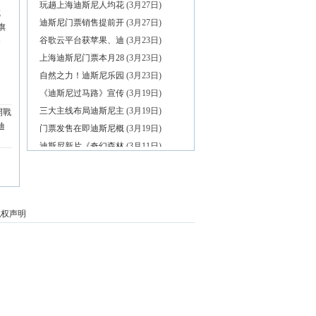
玩趟上海迪斯尼人均花
(3月27日)
域
迪斯尼门票销售提前开
(3月27日)
旗
谷歌云平台获苹果、迪
(3月23日)
餐
多
上海迪斯尼门票本月28
(3月23日)
自然之力！迪斯尼乐园
(3月23日)
《迪斯尼过马路》宣传
(3月19日)
三大主线布局迪斯尼主
(3月19日)
開戰
迪
门票发售在即迪斯尼概
(3月19日)
迪斯尼新片《奇幻森林
(3月11日)
迪斯尼动画《疯狂动物
(3月4日)
原标题：中国主题公园
(3月4日)
上海迪斯尼周边民宿还
(3月4日)
私权声明
万达将在巴黎建欧洲城
(3月1日)
快报独家航拍上海迪士
(3月1日)
张江镇昨起开拆1.1万平
(3月1日)
万达文旅项目欧洲扩张
(2月29日)
昆汀：迪斯尼太坑爹，
(2月28日)
上海迪斯尼即将开园，
(2月28日)