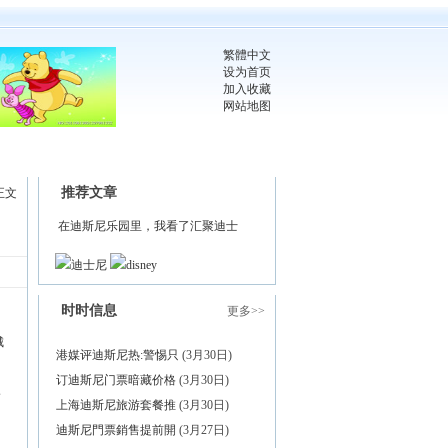
繁體中文
设为首页
加入收藏
网站地图
推荐文章
正文
在迪斯尼乐园里，我看了汇聚迪士
迪士尼
disney
时时信息
更多>>
城
港媒评迪斯尼热:警惕只
(3月30日)
订迪斯尼门票暗藏价格
(3月30日)
公
上海迪斯尼旅游套餐推
(3月30日)
迪斯尼門票銷售提前開
(3月27日)