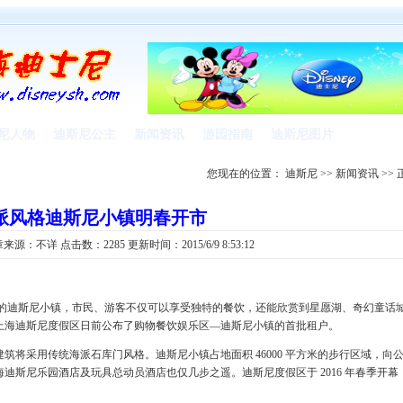
尼人物
迪斯尼公主
新闻资讯
游园指南
迪斯尼图片
您现在的位置：
迪斯尼
>>
新闻资讯
>> 
派风格迪斯尼小镇明春开市
章来源：
不详
点击数：2285 更新时间：2015/6/9 8:53:12
迪斯尼小镇，市民、游客不仅可以享受独特的餐饮，还能欣赏到星愿湖、奇幻童话
上海迪斯尼度假区日前公布了购物餐饮娱乐区—迪斯尼小镇的首批租户。
采用传统海派石库门风格。迪斯尼小镇占地面积 46000 平方米的步行区域，向
迪斯尼乐园酒店及玩具总动员酒店也仅几步之遥。迪斯尼度假区于 2016 年春季开幕