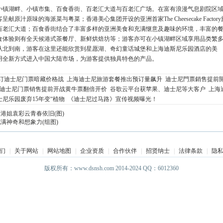
镇湖畔、小镇市集、百食香街、百老汇大道与百老汇广场。在富有浪漫气息剧院区
原味的海派菜与粤菜；香港美心集团开设的亚洲首家The Cheesecake Factory
百老汇大道；百食香街结合了丰富多样的亚洲美食和充满惬意及趣味的环境，丰富的
食体验则有全天候港式茶餐厅、新鲜烘焙坊等；游客亦可在小镇湖畔区域享用品类繁
从北到南，游客在这里还能欣赏到星愿湖、奇幻童话城堡和上海迪斯尼乐园酒店的美
用全新方式进入中国大陆市场，为游客提供独具特色的产品。
订迪士尼门票暗藏价格战
上海迪士尼旅游套餐推出预订量飙升
迪士尼門票銷售提前
迪士尼门票销售提前开战黄牛票翻倍开价
谷歌云平台获苹果、迪士尼等大客户
上海
尼乐园废弃15年变“植物
《迪士尼过马路》宣传视频曝光！
岁港姐袁彩云青春依旧(图)
满神奇和想象力(组图)
们
|
关于网站
|
网站地图
|
企业资质
|
合作伙伴
|
招贤纳士
|
法律条款
|
隐
版权所有：www.dsnsh.com 2014-2024 QQ：6012360